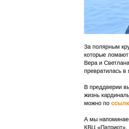
За полярным кру
которые ломают 
Вера и Светлана
превратилась в 
В преддверии в
жизнь кардиналь
можно по
ссылк
А мы напоминаем
КВЦ «Патриот». 