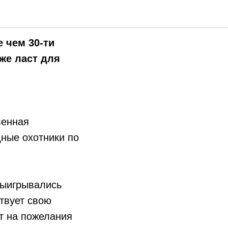
 чем 30-ти
же ласт для
венная
ные охотники по
выигрывались
твует свою
т на пожелания