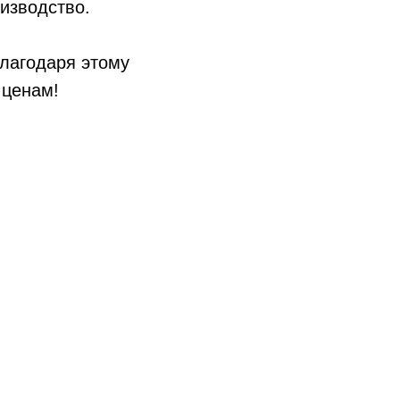
оизводство.
благодаря этому
 ценам!