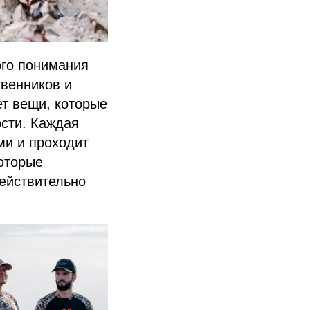
ого понимания
твенников и
ет вещи, которые
сти. Каждая
ми и проходит
которые
действительно