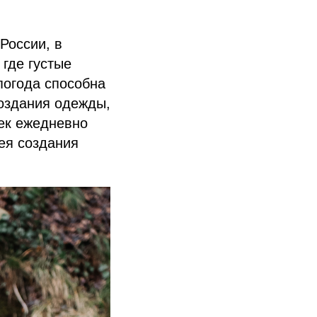
России, в
 где густые
погода способна
оздания одежды,
век ежедневно
ея создания