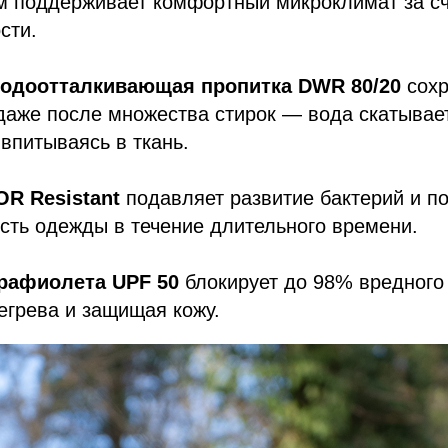
ом поддерживает комфортный микроклимат за с
сти.
одоотталкивающая пропитка DWR 80/20
сохр
даже после множества стирок — вода скатывае
 впитываясь в ткань.
R Resistant
подавляет развитие бактерий и п
сть одежды в течение длительного времени.
трафиолета UPF 50
блокирует до 98% вредного
егрева и защищая кожу.