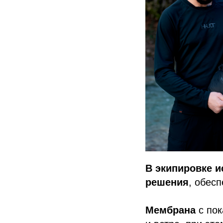
В экипировке 
решения
, обес
Мембрана
с по