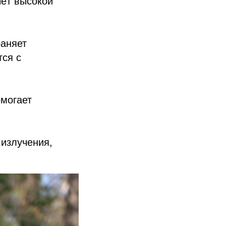
чёт высокой
аняет
тся с
омогает
 излучения,