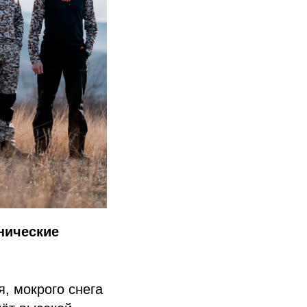
нические
, мокрого снега