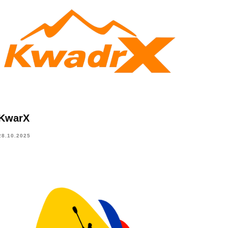
KwarX
28.10.2025