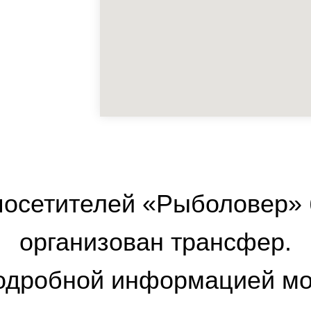
посетителей «Рыболовер» 
организован трансфер.
одробной информацией м