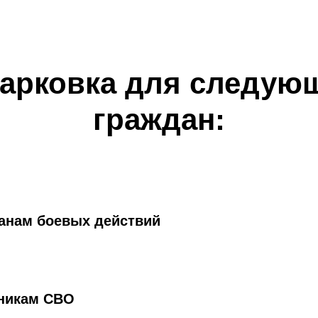
парковка для следующ
граждан:
анам боевых действий
никам СВО